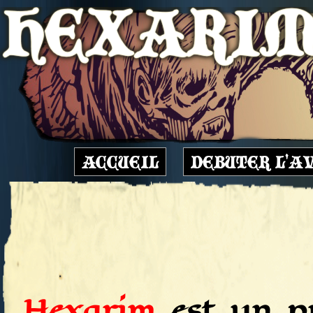
ACCUEIL
DEBUTER L'A
Hexarim
est un pr